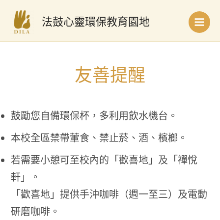
跳
Main
至
法鼓心靈環保教育園地
Men
主
要
內
容
友善提醒
鼓勵您自備環保杯，多利用飲水機台。
本校全區禁帶葷食、禁止菸、酒、檳榔。
若需要小憩可至校內的「歡喜地」及「禪悅
軒」。
「歡喜地」提供手沖咖啡（週一至三）及電動
研磨咖啡。