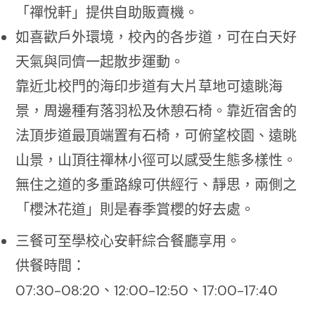
「禪悅軒」提供自助販賣機。
如喜歡戶外環境，校內的各步道，可在白天好
天氣與同儕一起散步運動。
靠近北校門的海印步道有大片草地可遠眺海
景，周邊種有落羽松及休憩石椅。靠近宿舍的
法頂步道最頂端置有石椅，可俯望校園、遠眺
山景，山頂往禪林小徑可以感受生態多樣性。
無住之道的多重路線可供經行、靜思，兩側之
「櫻沐花道」則是春季賞櫻的好去處。
三餐可至學校心安軒綜合餐廳享用。
供餐時間：
07:30-08:20、12:00-12:50、17:00-17:40