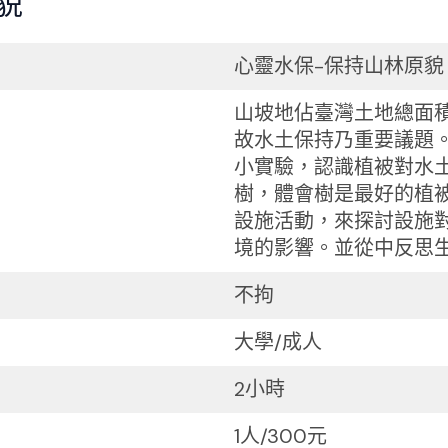
貌
心靈水保-保持山林原貌
山坡地佔臺灣土地總面
故水土保持乃重要議題
小實驗，認識植被對水
樹，體會樹是最好的植
設施活動，來探討設施
境的影響。並從中反思
不拘
大學/成人
2小時
1人/300元