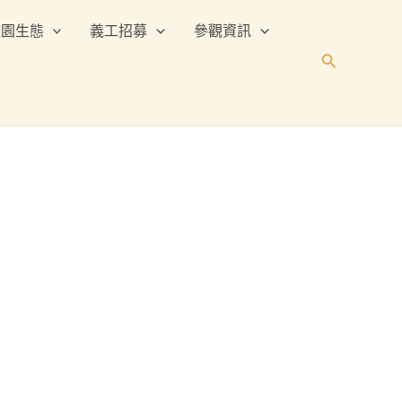
校園生態
義工招募
參觀資訊
搜
尋