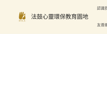
跳
認識
至
法鼓心靈環保教育園地
主
要
友善
內
容