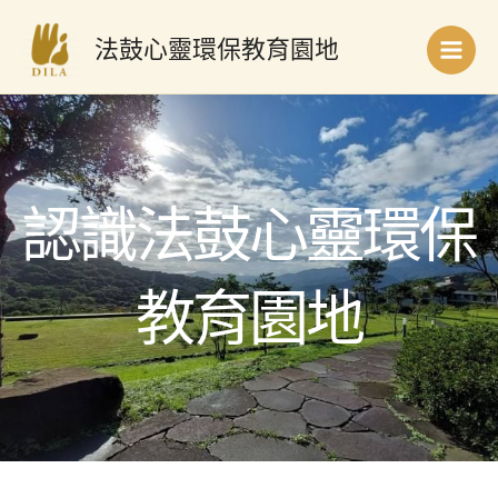
跳
Main
至
法鼓心靈環保教育園地
Men
主
要
內
容
認識法鼓心靈環保
教育園地