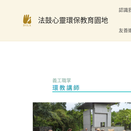
跳
認識
至
法鼓心靈環保教育園地
主
要
友善
內
容
義工職掌
環教講師