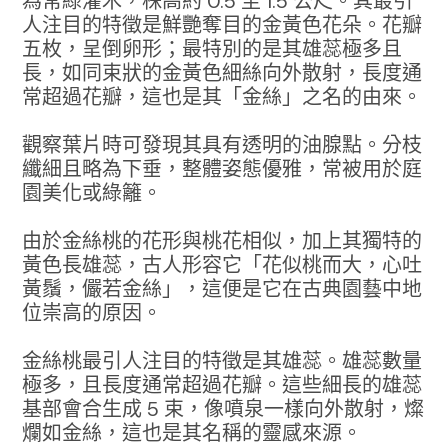
為常綠灌木，株高約 0.5 至 1.5 公尺。其最引
人注目的特徵是鮮艷奪目的金黃色花朵。花瓣
五枚，呈倒卵形；最特別的是其雄蕊極多且
長，如同束狀的金黃色細絲向外散射，長度通
常超過花瓣，這也是其「金絲」之名的由來。
觀察葉片時可發現其具有透明的油腺點。分枝
纖細且略為下垂，整體姿態優雅，常被用於庭
園美化或綠籬。
由於金絲桃的花形與桃花相似，加上其獨特的
黃色長雄蕊，古人形容它「花似桃而大，心吐
黃鬚，儼若金絲」，這便是它在古典園藝中地
位崇高的原因。
金絲桃最引人注目的特徵是其雄蕊。雄蕊數量
極多，且長度通常超過花瓣。這些細長的雄蕊
基部會合生成 5 束，像噴泉一樣向外散射，燦
爛如金絲，這也是其名稱的靈感來源。