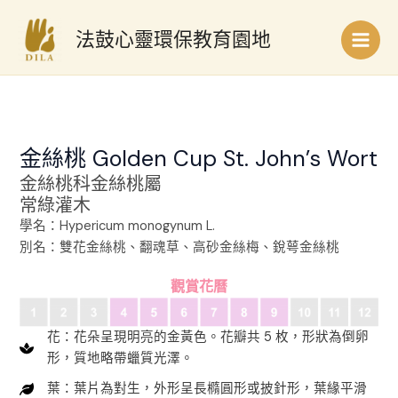
跳
Main
至
法鼓心靈環保教育園地
Men
主
要
內
容
金絲桃 Golden Cup St. John’s Wort
金絲桃科金絲桃屬
常綠灌木
學名：Hypericum monogynum L.
別名：雙花金絲桃、翻魂草、高砂金絲梅、銳萼金絲桃
觀賞花曆
花：花朵呈現明亮的金黃色。花瓣共 5 枚，形狀為倒卵
形，質地略帶蠟質光澤。
葉：葉片為對生，外形呈長橢圓形或披針形，葉緣平滑