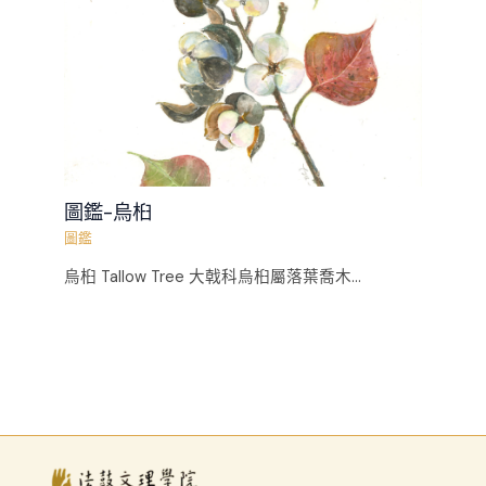
圖鑑-烏桕
圖鑑
烏桕 Tallow Tree 大戟科烏桕屬落葉喬木...