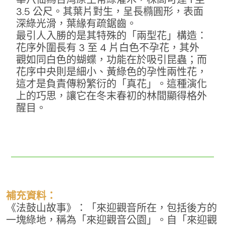
3.5 公尺。其葉片對生，呈長橢圓形，表面
深綠光滑，葉緣有疏鋸齒。
最引人入勝的是其特殊的「兩型花」構造：
花序外圍長有 3 至 4 片白色不孕花，其外
觀如同白色的蝴蝶，功能在於吸引昆蟲；而
花序中央則是細小、黃綠色的孕性兩性花，
這才是負責傳粉繁衍的「真花」。這種演化
上的巧思，讓它在冬末春初的林間顯得格外
醒目。
補充資料：
《法鼓山故事》：「來迎觀音所在，包括後方的
一塊綠地，稱為「來迎觀音公園」。自「來迎觀