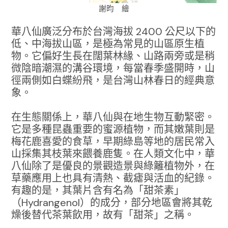
謝昀 繪
華八仙廣泛分布於台灣海拔 2400 公尺以下的
低、中海拔山區，是極為常見的山區原生植
物。它偏好生長在闊葉林緣、山路兩旁或是稍
微陰暗潮濕的溝谷環境，每當春季盛開時，山
徑兩側如白蝶紛飛，是台灣山林春日的經典意
象。
在生態關係上，華八仙與在地生物互動緊密。
它是多種昆蟲重要的蜜源植物，而其嫩葉則是
梅花鹿喜愛的食草，早期綠島等地的居民常入
山採集其枝葉來餵養鹿隻。在人類文化中，華
八仙除了是優良的景觀造景與綠籬植物外，在
草藥應用上也具有清熱、截瘧與活血的紀錄。
有趣的是，其葉片含有名為「甜茶素」
（Hydrangenol）的成分，部分地區會將其乾
燥後替代茶葉飲用，故有「甜茶」之稱。