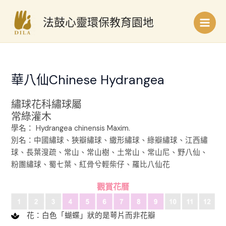
跳
Main
至
法鼓心靈環保教育園地
Men
主
要
內
容
華八仙Chinese Hydrangea
繡球花科繡球屬
常綠灌木
學名： Hydrangea chinensis Maxim.
別名：中國繡球、狹瓣繡球、繖形繡球、綠瓣繡球、江西繡
球、長葉溲疏、常山、常山樹、土常山、常山尼、野八仙、
粉團繡球、蜀七葉、紅骨兮輕柴仔、羅比八仙花
觀賞花曆
花：白色「蝴蝶」狀的是萼片而非花瓣