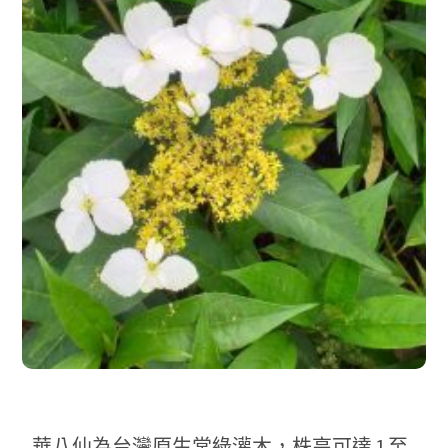
華八仙為台灣原生常綠灌木，株高可達 1 至